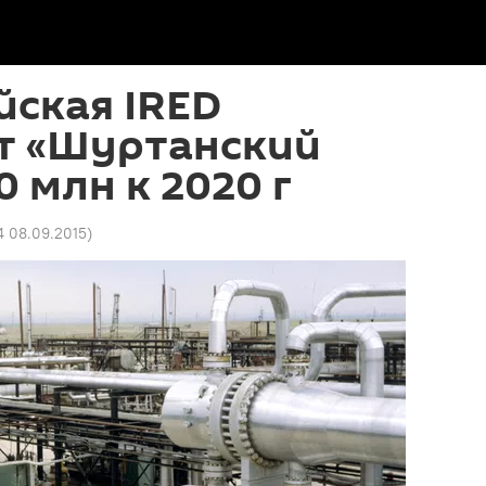
ская IRED
т «Шуртанский
0 млн к 2020 г
4 08.09.2015
)