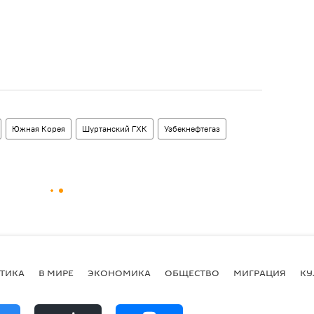
Южная Корея
Шуртанский ГХК
Узбекнефтегаз
ТИКА
В МИРЕ
ЭКОНОМИКА
ОБЩЕСТВО
МИГРАЦИЯ
КУ