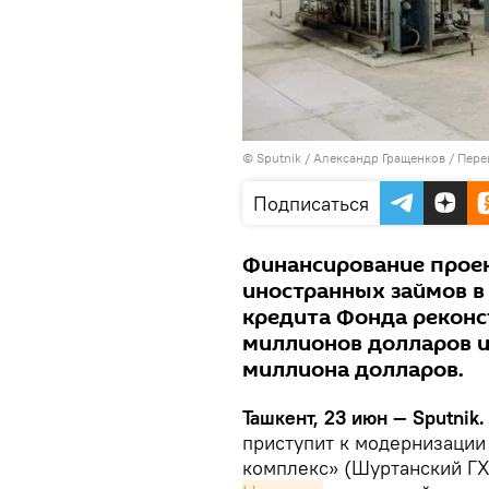
© Sputnik / Александр Гращенков
/
Пере
Подписаться
Финансирование проек
иностранных займов в
кредита Фонда реконст
миллионов долларов и 
миллиона долларов.
Ташкент, 23 июн — Sputnik
приступит к модернизации
комплекс» (Шуртанский ГХ