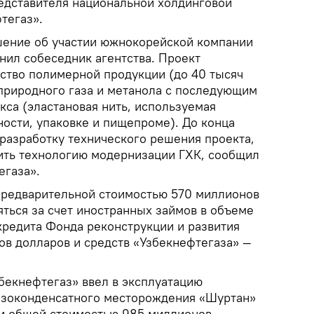
едставителя национальной холдинговой
тегаз».
шение об участии южнокорейской компании
чнил собеседник агентства. Проект
ство полимерной продукции (до 40 тысяч
 природного газа и метанола с последующим
кса (эластановая нить, используемая
ости, упаковке и пищепроме). До конца
 разработку технического решения проекта,
ить технологию модернизации ГХК, сообщил
егаза».
предварительной стоимостью 570 миллионов
яться за счет иностранных займов в объеме
кредита Фонда реконструкции и развития
ов долларов и средств «Узбекнефтегаза» —
бекнефтегаз» ввел в эксплуатацию
азоконденсатного месторождения «Шуртан»
ти общей стоимостью 985 миллионов