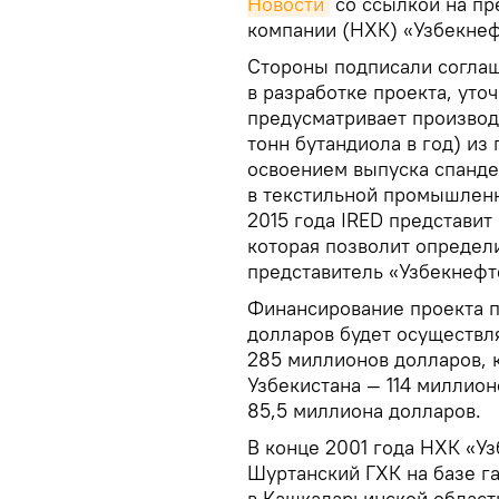
Новости
со ссылкой на пр
компании (НХК) «Узбекнеф
Стороны подписали согла
в разработке проекта, уто
предусматривает производ
тонн бутандиола в год) из
освоением выпуска спанде
в текстильной промышленн
2015 года IRED представит
которая позволит определ
представитель «Узбекнефт
Финансирование проекта 
долларов будет осуществл
285 миллионов долларов, 
Узбекистана — 114 миллион
85,5 миллиона долларов.
В конце 2001 года НХК «Уз
Шуртанский ГХК на базе г
в Кашкадарьинской облас