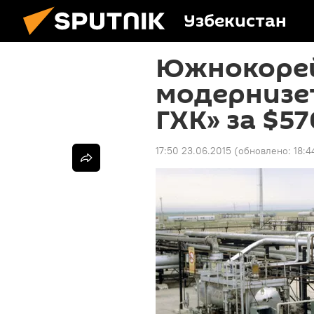
Узбекистан
Южнокорей
модернизe
ГХК» за $57
17:50 23.06.2015
(обновлено:
18:4