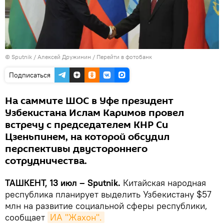
© Sputnik / Алексей Дружинин
/
Перейти в фотобанк
Подписаться
На саммите ШОС в Уфе президент
Узбекистана Ислам Каримов провел
встречу с председателем КНР Си
Цзеньпинем, на которой обсудил
перспективы двустороннего
сотрудничества.
ТАШКЕНТ, 13 июл – Sputnik.
Китайская народная
республика планирует выделить Узбекистану $57
млн на развитие социальной сферы республики,
сообщает
ИА "Жахон".