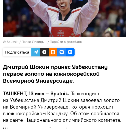
© Sputnik / Павел Лисицын
/
Перейти в фотобанк
Подписаться
Дмитрий Шокин принес Узбекистану
первое золото на южнокорейской
Всемирной Универсиаде.
ТАШКЕНТ, 13 июл – Sputnik.
Таэквондист
из Узбекистана Дмитрий Шокин завоевал золото
на Всемирной Универсиаде, которая проходит
в южнокорейском Кванджу. Об этом сообщается
на сайте Национального олимпийского комитета.