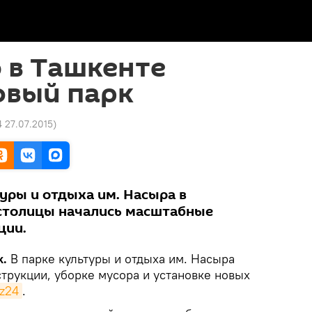
 в Ташкенте
овый парк
4 27.07.2015
)
уры и отдыха им. Насыра в
 столицы начались масштабные
ции.
k.
В парке культуры и отдыха им. Насыра
трукции, уборке мусора и установке новых
z24
.