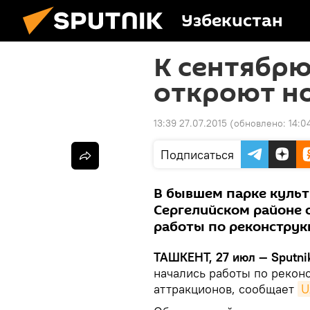
Узбекистан
К сентябрю
откроют н
13:39 27.07.2015
(обновлено:
14:0
Подписаться
В бывшем парке культ
Сергелийском районе
работы по реконструк
ТАШКЕНТ, 27 июл — Sputni
начались работы по реконс
аттракционов, сообщает
U