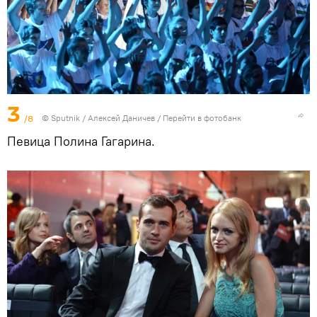
3
/8
© Sputnik / Алексей Даничев
/
Перейти в фотобанк
Певица Полина Гагарина.