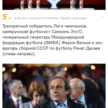
5
/8
© Sputnik / Константин Чалабов
/
Перейти в фотобанк
Трехкратный победитель Лиги чемпионов,
камерунский футболист Самюэль Это'О,
генеральный секретарь Международной
федерации футбола (ФИФА) Жером Вальке и экс-
вратарь сборной СССР по футболу Ринат Дасаев
(слева направо).