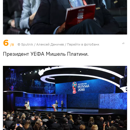
6
/8
© Sputnik / Алексей Даничев
/
Перейти в фотобанк
Президент УЕФА Мишель Платини.