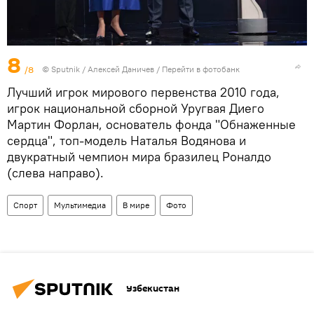
8
/8
© Sputnik / Алексей Даничев
/
Перейти в фотобанк
Лучший игрок мирового первенства 2010 года,
игрок национальной сборной Уругвая Диего
Мартин Форлан, основатель фонда "Обнаженные
сердца", топ-модель Наталья Водянова и
двукратный чемпион мира бразилец Роналдо
(слева направо).
Спорт
Мультимедиа
В мире
Фото
Узбекистан