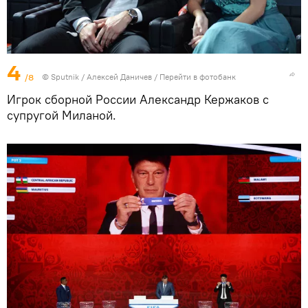
4
/8
© Sputnik / Алексей Даничев
/
Перейти в фотобанк
Игрок сборной России Александр Кержаков с
супругой Миланой.