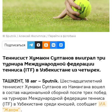
© Sputnik / Алексей Филиппов
/
Перейти в фотобанк
Подписаться
Теннисист Хумаюн Султанов выиграл три
турнира Международной федерации
тенниса (ITF) в Узбекистане из четырех.
ТАШКЕНТ, 18 авг – Sputnik.
Шестнадцатилетний
теннисист Хумаюн Султанов из Намангана вошел
в состав национальной сборной после трех побед
на турнирах Международной федерации тенниса
(ITF) в Узбекистане среди юношей, сообщает
ИА 
"Жахон"
.