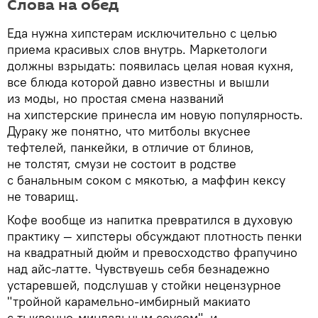
Слова на обед
Еда нужна хипстерам исключительно с целью
приема красивых слов внутрь. Маркетологи
должны взрыдать: появилась целая новая кухня,
все блюда которой давно известны и вышли
из моды, но простая смена названий
на хипстерские принесла им новую популярность.
Дураку же понятно, что митболы вкуснее
тефтелей, панкейки, в отличие от блинов,
не толстят, смузи не состоит в родстве
с банальным соком с мякотью, а маффин кексу
не товарищ.
Кофе вообще из напитка превратился в духовую
практику — хипстеры обсуждают плотность пенки
на квадратный дюйм и превосходство фрапучино
над айс-латте. Чувствуешь себя безнадежно
устаревшей, подслушав у стойки нецензурное
"тройной карамельно-имбирный макиато
с тыквенно-миндальным соусом", и,