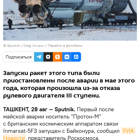
© Sputnik / Oleg Urusov
/
Перейти в фотобанк
Подписаться
Запуски ракет этого типа были
приостановлены после аварии в мае этого
года, которая произошла из-за отказа
рулевого двигателя III ступени.
ТАШКЕНТ, 28 авг — Sputnik.
Первый после
майской аварии носитель "Протон-М"
с британским космическим аппаратом связи
Inmarsat-5F3 запущен с Байконура, сообщил
РИА 
Новости
представитель Роскосмоса.