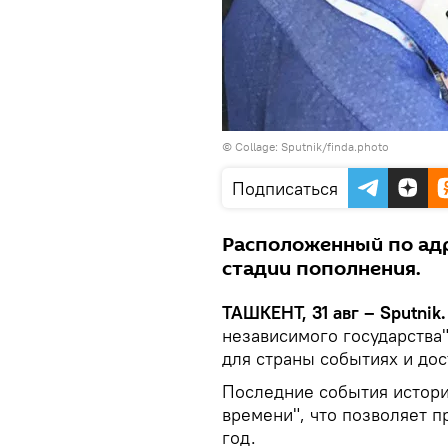
© Collage: Sputnik/finda.photo
Подписаться
Расположенный по адре
стадии пополнения.
ТАШКЕНТ, 31 авг – Sputnik.
независимого государства
для страны событиях и до
Последние события истори
времени", что позволяет п
год.