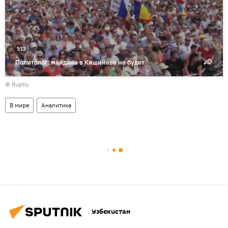
1:13
Политолог: майдана в Кишиневе не будет
©
Ruptly
В мире
Аналитика
Узбекистан