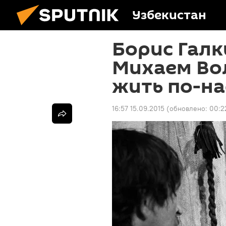
Узбекистан
Борис Галк
Михаем Во
жить по-н
16:57 15.09.2015
(обновлено:
00:2