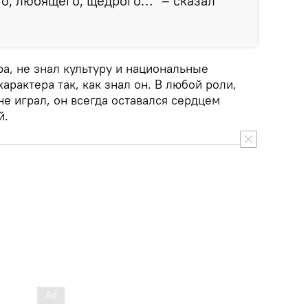
о, любящего, щедрого…" – сказал
а, не знал культуру и национальные
арактера так, как знал он. В любой роли,
е играл, он всегда оставался сердцем
й.