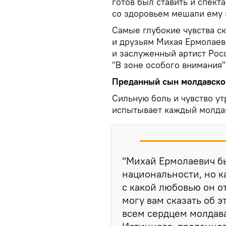
готов был ставить и спект
со здоровьем мешали ему
Самые глубокие чувства с
и друзьям Михая Ермолаев
и заслуженный артист Рос
"В зоне особого внимания"
Преданный сын молдавско
Сильную боль и чувство ут
испытывает каждый молда
"Михай Ермолаевич б
национальности, но ка
с какой любовью он о
могу вам сказать об 
всем сердцем молдава