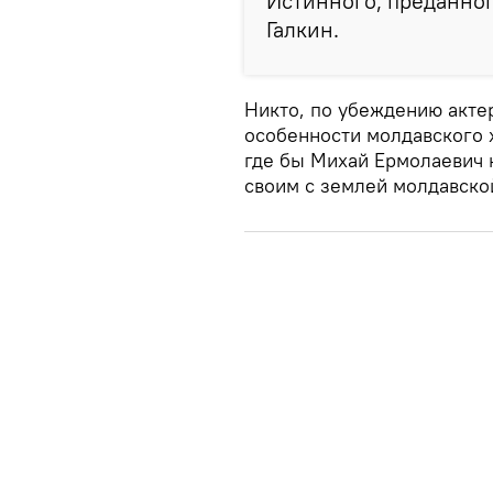
Истинного, преданног
Галкин.
Никто, по убеждению актер
особенности молдавского х
где бы Михай Ермолаевич н
своим с землей молдавско