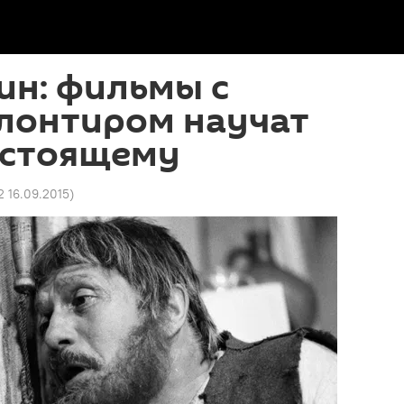
ин: фильмы с
лонтиром научат
астоящему
2 16.09.2015
)