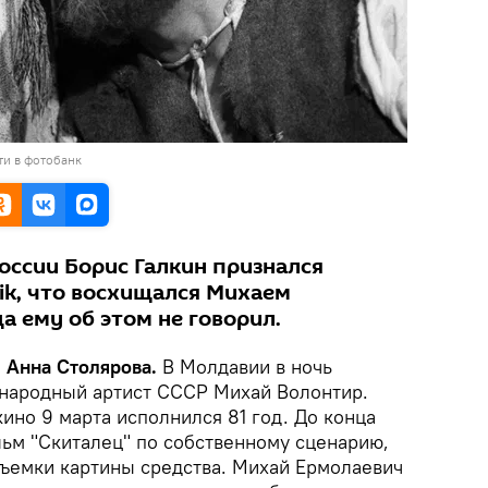
ти в фотобанк
оссии Борис Галкин признался
ik, что восхищался Михаем
а ему об этом не говорил.
, Анна Столярова.
В Молдавии в ночь
 народный артист СССР Михай Волонтир.
кино 9 марта исполнился 81 год. До конца
льм "Скиталец" по собственному сценарию,
 съемки картины средства. Михай Ермолаевич