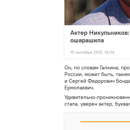
Актер Никульников:
ошарашила
15 сентября 2015, 14:04
Он, по словам Галкина, пр
России, может быть, таки
и Сергей Федорович Бонда
Ермолаевич.
Удивительно-проникновенн
стала, уверен актер, букв