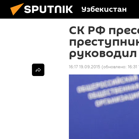
Узбекистан
СК РФ прес
преступни
руководил
16:17 19.09.2015
(обновлено:
16:31