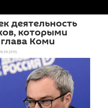
ек деятельность
ков, которыми
 глава Коми
 19.09.2015
)