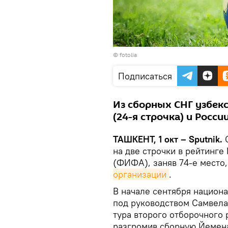
©
fotolia
Подписаться
Из сборных СНГ узбек
(24-я строчка) и России
ТАШКЕНТ, 1 окт – Sputnik.
С
на две строчки в рейтинг
(ФИФА), заняв 74-е место
организации
.
В начале сентября национ
под руководством Самвела
тура второго отборочного 
разгромив сборную Йемена 