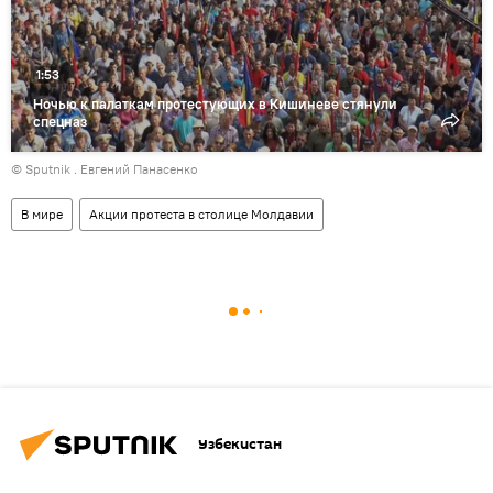
1:53
Ночью к палаткам протестующих в Кишиневе стянули
спецназ
© Sputnik . Евгений Панасенко
В мире
Акции протеста в столице Молдавии
Узбекистан