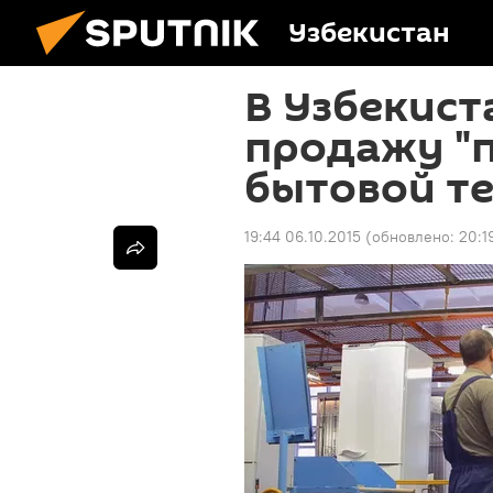
Узбекистан
В Узбекис
продажу "
бытовой т
19:44 06.10.2015
(обновлено:
20:1