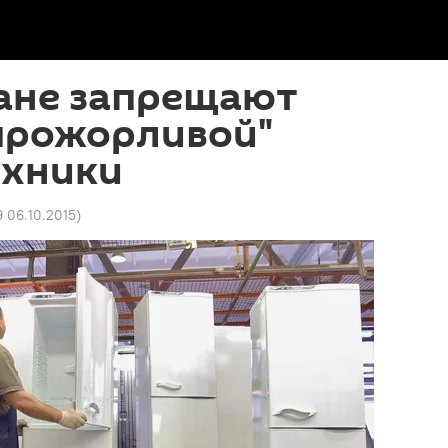
тане запрещают
прожорливой"
ехники
9 06.10.2015
)