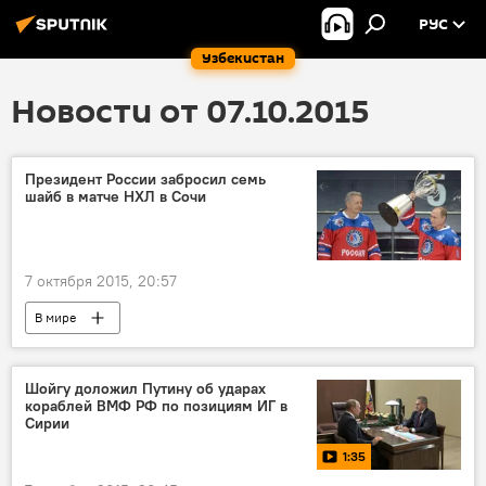
РУС
Узбекистан
Новости от 07.10.2015
Президент России забросил семь
шайб в матче НХЛ в Сочи
7 октября 2015, 20:57
В мире
Шойгу доложил Путину об ударах
кораблей ВМФ РФ по позициям ИГ в
Сирии
1:35