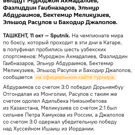
выйдут Муроджон Ахмадалиев,
Фазлиддин Гаибназаров, Эльнур
Абдураимов, Бектемир Меликузиев,
Эльшод Расулов и Баходир Джалолов.
ТАШКЕНТ, 11 окт — Sputnik.
На чемпионате мира
по боксу, который проходит в эти дни в Катаре,
в полуфинал пробились шесть узбекских
спортсменов: Муроджон Ахмадалиев, Фазлиддин
Гаибназаров, Эльнур Абдураимов, Бектемир
Меликузиев, Эльшод Расулов и Баходир Джалолов,
сообщается
на официальном сайте турнира.
Абдураимов со счетом 3:0 победил Дорьнямбуу
Отгондалая из Монголии, Расулов с таким же
счетом одолел Адильбека Ниязымбетова
из Казахстана, Меликузиев со счетом 2:1 был
сильнее Петра Хамукова из России, а Джалолов
со счетом 3:0 одержал убедительную победу
над Хуссейном Ишаиш из Иордании.