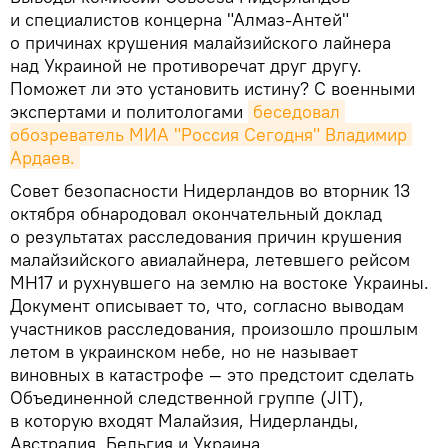
и специалистов концерна "Алмаз-Антей"
о причинах крушения малайзийского лайнера
над Украиной не противоречат друг другу.
Поможет ли это установить истину? С военными
экспертами и политологами
беседовал 
обозреватель МИА "Россия Сегодня"
Владимир 
Ардаев.
Совет безопасности Нидерландов во вторник 13
октября обнародовал окончательный доклад
о результатах расследования причин крушения
малайзийского авиалайнера, летевшего рейсом
MH17 и рухнувшего на землю на востоке Украины.
Документ описывает то, что, согласно выводам
участников расследования, произошло прошлым
летом в украинском небе, но не называет
виновных в катастрофе — это предстоит сделать
Объединенной следственной группе (JIT),
в которую входят Малайзия, Нидерланды,
Австралия, Бельгия и Украина.