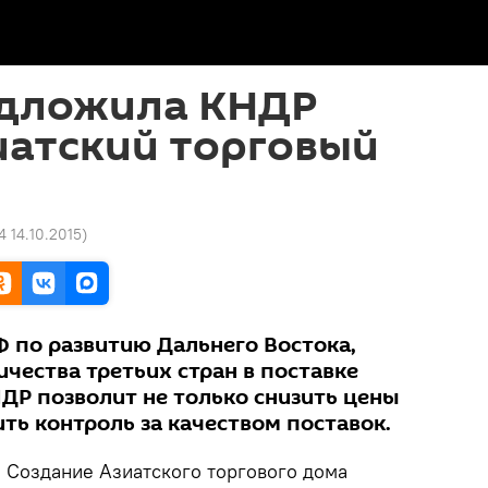
едложила КНДР
иатский торговый
4 14.10.2015
)
Ф по развитию Дальнего Востока,
чества третьих стран в поставке
НДР позволит не только снизить цены
ить контроль за качеством поставок.
.
Создание Азиатского торгового дома