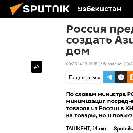
Узбекистан
Россия пр
создать Аз
дом
09:33 14.10.2015
(обновлено:
09:3
Подписаться
По словам министра Р
минимизация посредни
товаров из России в К
на товары, но и повыс
ТАШКЕНТ, 14 окт — Sputnik