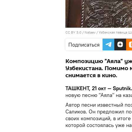
CC BY 3.0
/
Nataev
/
Узбекская певица Ш
Подписаться
Композицию "Аяла" у
Узбекистана. Помимо 
снимается в кино.
ТАШКЕНТ, 21 окт — Sputnik
новую песню "Аяла" на каз
Автор песни известный по
Саликов. Он предложил по
своих композиций, в итог
которой состоялась уже на