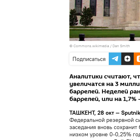
©
Commons.wikimedia
/ Dan Smith
Подписаться
Аналитики считают, ч
увеличатся на 3 милли
баррелей. Неделей ра
баррелей, или на 1,7% 
ТАШКЕНТ, 28 окт — Sputni
Федеральной резервной с
заседания вновь сохранит
низком уровне 0-0,25% го