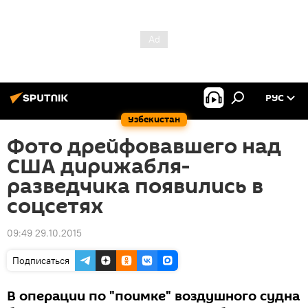
РУС
Узбекистан
Фото дрейфовавшего над
США дирижабля-
разведчика появились в
соцсетях
09:49 29.10.2015
Подписаться
В операции по "поимке" воздушного судна