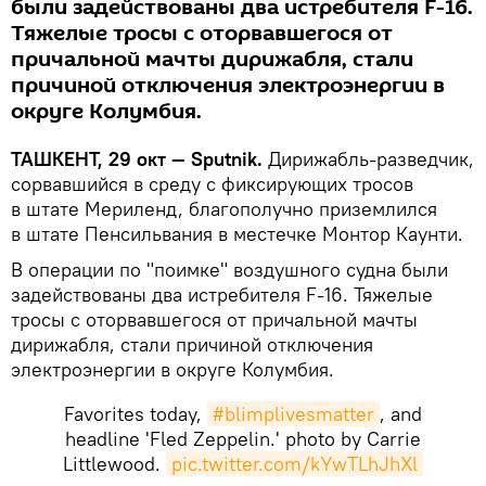
были задействованы два истребителя F-16.
Тяжелые тросы с оторвавшегося от
причальной мачты дирижабля, стали
причиной отключения электроэнергии в
округе Колумбия.
ТАШКЕНТ, 29 окт — Sputnik.
Дирижабль-разведчик,
сорвавшийся в среду с фиксирующих тросов
в штате Мериленд, благополучно приземлился
в штате Пенсильвания в местечке Монтор Каунти.
В операции по "поимке" воздушного судна были
задействованы два истребителя F-16. Тяжелые
тросы с оторвавшегося от причальной мачты
дирижабля, стали причиной отключения
электроэнергии в округе Колумбия.
Favorites today,
#blimplivesmatter
, and
headline 'Fled Zeppelin.' photo by Carrie
Littlewood.
pic.twitter.com/kYwTLhJhXl