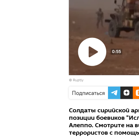
0:55
Воспроизвести
©
Ruptly
видео
Подписаться
Солдаты сирийской ар
позиции боевиков "Ис
Алеппо. Смотрите на в
террористов с помощь