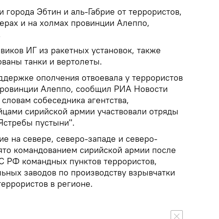
 города Эбтин и аль-Габрие от террористов,
ерах и на холмах провинции Алеппо,
.
виков ИГ из ракетных установок, также
ованы танки и вертолеты.
ддержке ополчения отвоевала у террористов
провинции Алеппо, сообщил РИА Новости
 словам собеседника агентства,
ойцами сирийской армии участвовали отряды
Ястребы пустыни".
е на севере, северо-западе и северо-
ято командованием сирийской армии после
С РФ командных пунктов террористов,
льных заводов по производству взрывчатки
террористов в регионе.