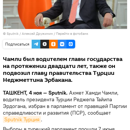
© Sputnik / Алексей Дружинин
/
Перейти в фотобанк
Подписаться
Чамли был водителем главы государства
на протяжении двадцати лет, также он
подвозил главу правительства Турции
Неджметтина Эрбакана.
ТАШКЕНТ, 4 ноя — Sputnik.
Ахмет Хамди Чамли,
водитель президента Турции Реджепа Тайипа
Эрдогана, избран в парламент от правящей Партии
справедливости и развития (ПСР), сообщает
Sputnik Турция
.
Выборы в турецкий парламент прошли 7 июня,