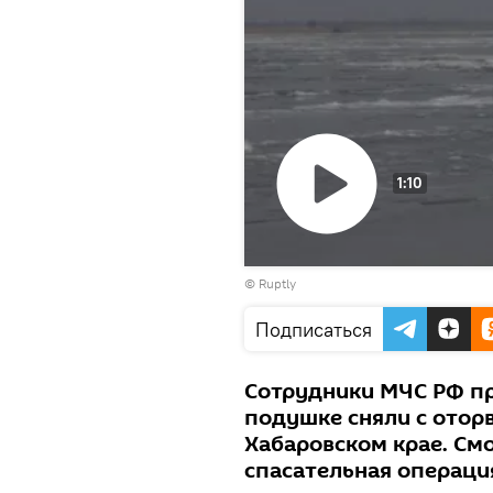
1:10
Воспроизвести
©
Ruptly
видео
Подписаться
Сотрудники МЧС РФ п
подушке сняли с отор
Хабаровском крае. Смо
спасательная операци