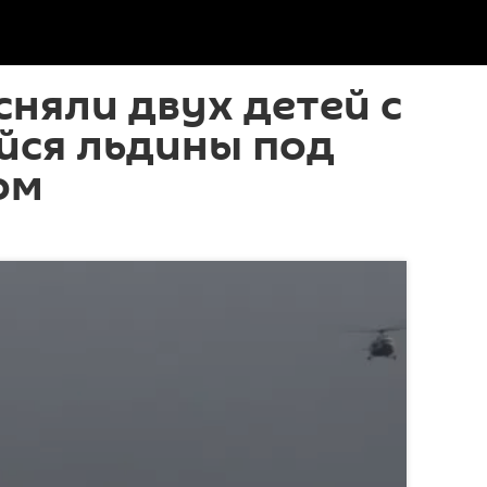
сняли двух детей с
йся льдины под
ом