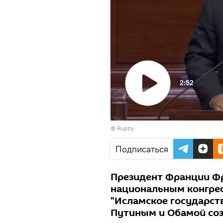
2:52
Воспроизвести
©
Ruptly
видео
Подписаться
Президент Франции Фр
национальным конгрес
"Исламское государств
Путиным и Обамой со