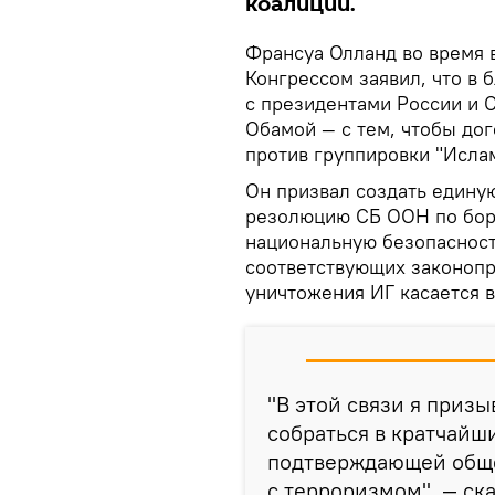
коалиции.
Франсуа Олланд во время 
Конгрессом заявил, что в
с президентами России и
Обамой — с тем, чтобы до
против группировки "Ислам
Он призвал создать едину
резолюцию СБ ООН по борь
национальную безопасност
соответствующих законопр
уничтожения ИГ касается 
"В этой связи я приз
собраться в кратчайш
подтверждающей обще
с терроризмом", — ска