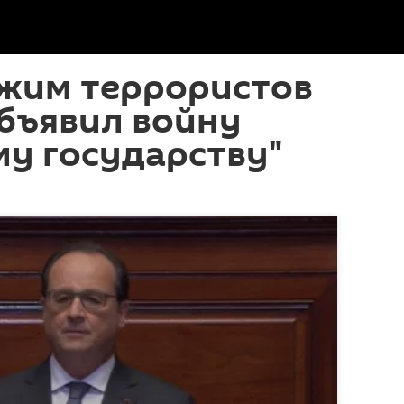
жим террористов
бъявил войну
у государству"