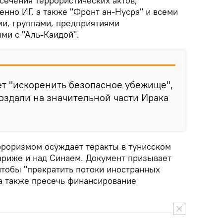
сечения террористических актов,
нно ИГ, а также "Фронт ан-Нусра" и всеми
и, группами, предприятиями
ми с "Аль-Каидой".
т "искоренить безопасное убежище",
оздали на значительной части Ирака
рроризмом осуждает теракты в тунисском
Париже и над Синаем. Документ призывает
чтобы "прекратить потоки иностранных
 а также пресечь финансирование