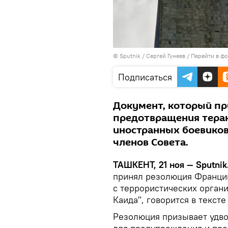
© Sputnik / Сергей Гунеев
/
Перейти в ф
Подписаться
Документ, который пр
предотвращения терак
иностранных боевиков
членов Совета.
ТАШКЕНТ, 21 ноя — Sputnik
принял резолюция Франции
с террористических органи
Каида", говорится в тексте
Резолюция призывает удво