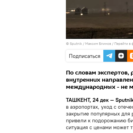
© Sputnik / Максим Блинов
/
Перейти в 
Подписаться
По словам экспертов, 
внутренних направлен
международных - не м
ТАШКЕНТ, 24 дек — Sputnik
в аэропортах, уход с отеч
закрытие популярных для 
привели к подорожанию би
ситуация с ценами может 