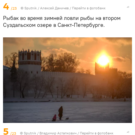
4
/23
© Sputnik / Алексей Даничев
/
Перейти в фотобанк
Рыбак во время зимней ловли рыбы на втором
Суздальском озере в Санкт-Петербурге.
5
/23
© Sputnik / Владимир Астапкович
/
Перейти в фотобанк