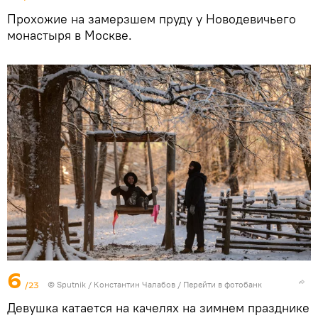
Прохожие на замерзшем пруду у Новодевичьего
монастыря в Москве.
6
/23
© Sputnik / Константин Чалабов
/
Перейти в фотобанк
Девушка катается на качелях на зимнем празднике