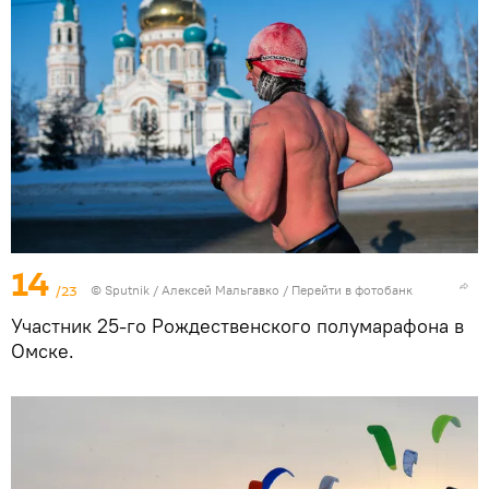
14
/23
© Sputnik / Алексей Мальгавко
/
Перейти в фотобанк
Участник 25-го Рождественского полумарафона в
Омске.