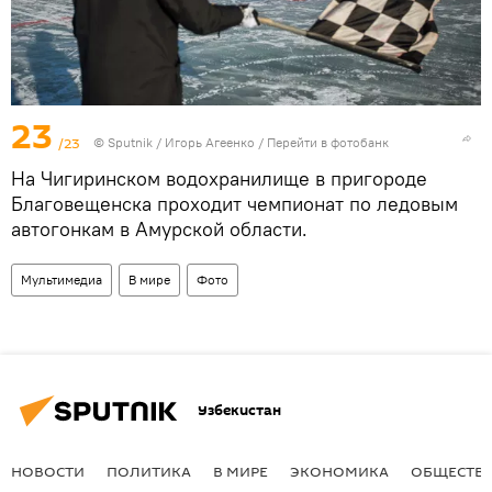
23
/23
© Sputnik / Игорь Агеенко
/
Перейти в фотобанк
На Чигиринском водохранилище в пригороде
Благовещенска проходит чемпионат по ледовым
автогонкам в Амурской области.
Мультимедиа
В мире
Фото
Узбекистан
НОВОСТИ
ПОЛИТИКА
В МИРЕ
ЭКОНОМИКА
ОБЩЕСТВ