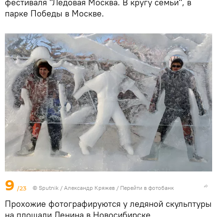
фестиваля "Ледовая Москва. В кругу семьи", в
парке Победы в Москве.
9
/23
© Sputnik / Александр Кряжев
/
Перейти в фотобанк
Прохожие фотографируются у ледяной скульптуры
на площади Ленина в Новосибирске.