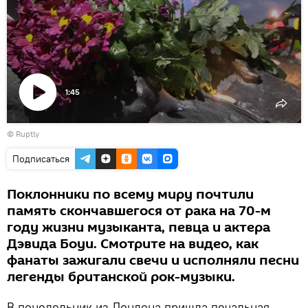
1:45
Воспроизвести
©
Ruptly
видео
Подписаться
Поклонники по всему миру почтили
память скончавшегося от рака на 70-м
году жизни музыканта, певца и актера
Дэвида Боуи. Смотрите на видео, как
фанаты зажигали свечи и исполняли песни
легенды британской рок-музыки.
В понедельник из Лондона пришла печальная