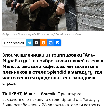
© Sputnik / Пресс-служба ВС Израиля
/
Перейти в фотобанк
Подписаться
Злоумышленники из группировки "Аль-
Мурабитун", в ноябре захватившей отель в
Мали, атаковали кафе, а затем захватили
пленников в отеле Splendid в Уагадугу, где
часто селятся представители западных
стран.
ТАШКЕНТ, 16 янв — Sputnik.
При штурме
захваченного накануне отеля Splendid в Уагадугу
были освобождены 33 заложника, среди которых