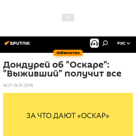
РУС
Узбекистан
Дондурей об "Оскаре":
"Выживший" получит все
14:21 19.01.2016