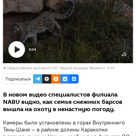
0:24
Воспроизвести
© Предоставлено филиалом ОО "Защита природы Германии" в КР
видео
Подписаться
В новом видео специалистов филиала
NABU видно, как семья снежных барсов
вышла на охоту в ненастную погоду.
Камеры были установлены в горах Внутреннего
Тянь-Шаня — в районе долины Караколки