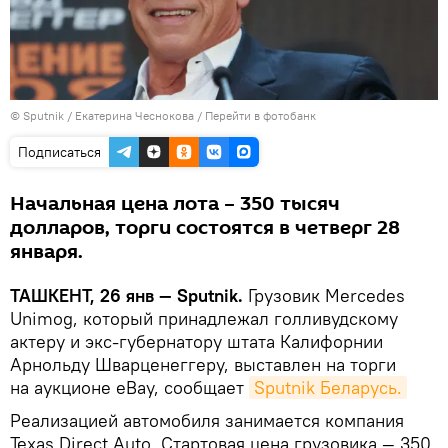
© Sputnik / Екатерина Чеснокова
/
Перейти в фотобанк
Подписаться
Начальная цена лота – 350 тысяч
долларов, торги состоятся в четверг 28
января.
ТАШКЕНТ, 26 янв — Sputnik.
Грузовик Mercedes
Unimog, который принадлежал голливудскому
актеру и экс-губернатору штата Калифорнии
Арнольду Шварценеггеру, выставлен на торги
на аукционе eBay, сообщает
Sputnik Беларусь.
Реализацией автомобиля занимается компания
Texas Direct Auto. Стартовая цена грузовика — 350