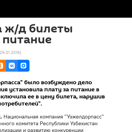
а ж/д билеты
 питание
 29.01.2016
)
рпасса" было возбуждено дело
ния установила плату за питание в
включила ее в цену билета, нарушив
потребителей".
.
Национальная компания "Узжелдорпасс"
енного комитета Республики Узбекистан
олизации и развитию конкуренции