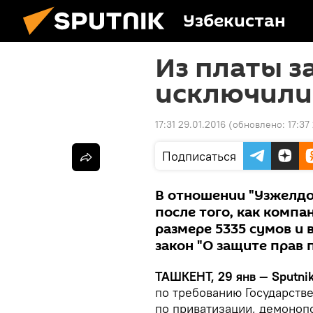
Узбекистан
Из платы з
исключили
17:31 29.01.2016
(обновлено:
17:37
Подписаться
В отношении "Узжелдо
после того, как компа
размере 5335 сумов и 
закон "О защите прав 
ТАШКЕНТ, 29 янв — Sputnik
по требованию Государств
по приватизации, демоноп