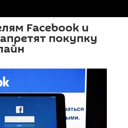
лям Facebook и
запретят покупку
лайн