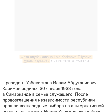
Фото опубликовано Lola Karimova-Tillyaeva 
(@lola_tillyaeva)
Янв 30 2016 в 7:53 PST
Президент Узбекистана Ислам Абдуганиевич
Каримов родился 30 января 1938 года
в Самарканде в семье служащего. После
провозглашения независимости республики
прошли всенародные выбора на альтернативной
основе, на которых Ислам Каримов был избран