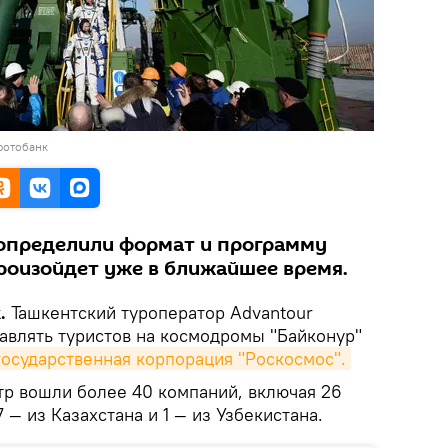
фотобанк
определили формат и программу
произойдет уже в ближайшее время.
.
Ташкентский туроператор Advantour
авлять туристов на космодромы "Байконур"
государственная корпорация "Роскосмос".
тр вошли более 40 компаний, включая 26
 — из Казахстана и 1 — из Узбекистана.