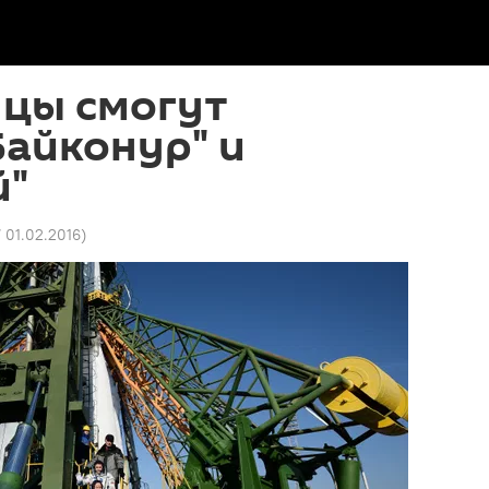
нцы смогут
Байконур" и
й"
7 01.02.2016
)