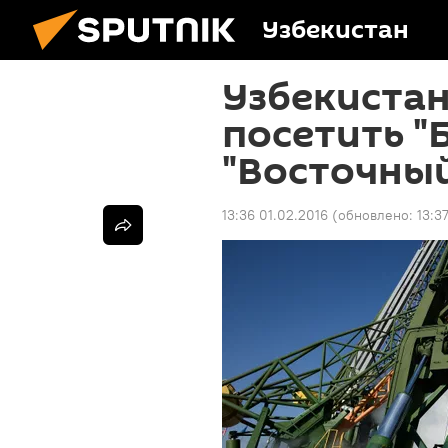
Узбекистан
Узбекиста
посетить "
"Восточны
13:36 01.02.2016
(обновлено:
13:3