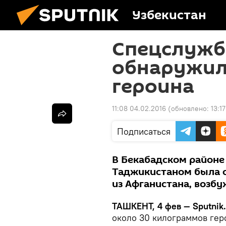
Узбекистан
Спецслужб
обнаружили
героина
11:08 04.02.2016
(обновлено:
13:1
Подписаться
В Бекабадском районе 
Таджикистаном была о
из Афганистана, возбу
ТАШКЕНТ, 4 фев — Sputnik.
около 30 килограммов гер