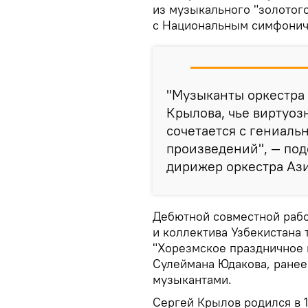
из музыкального "золотог
с Национальным симфонич
"Музыканты оркестра 
Крылова, чье виртуо
сочетается с гениал
произведений", — под
дирижер оркестра Аз
Дебютной совместной рабо
и коллектива Узбекистана
"Хорезмское праздничное 
Сулеймана Юдакова, ранее
музыкантами.
Сергей Крылов родился в 1