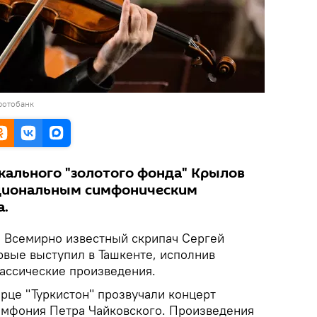
фотобанк
кального "золотого фонда" Крылов
ациональным симфоническим
а.
.
Всемирно известный скрипач Сергей
рвые выступил в Ташкенте, исполнив
лассические произведения.
рце "Туркистон" прозвучали концерт
симфония Петра Чайковского. Произведения