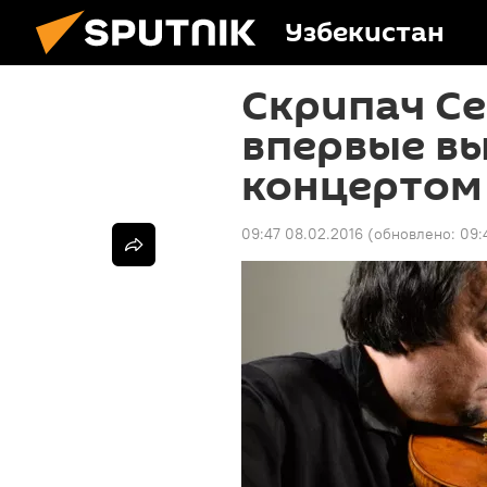
Узбекистан
Скрипач С
впервые вы
концертом
09:47 08.02.2016
(обновлено:
09: