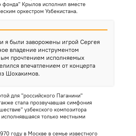
о фонда" Крылов исполнил вместе
еским оркестром Узбекистана.
и я были заворожены игрой Сергея
зное владение инструментом
ьным прочтением исполняемых
елился впечатлением от концерта
из Шохакимов.
той для "российского Паганини"
 также стала прозвучавшая симфония
шествие" узбекского композитора
 исполнявшаяся только местными
970 году в Москве в семье известного