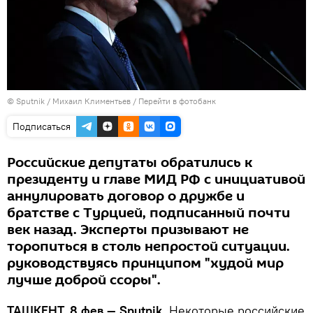
© Sputnik / Михаил Климентьев
/
Перейти в фотобанк
Подписаться
Российские депутаты обратились к
президенту и главе МИД РФ с инициативой
аннулировать договор о дружбе и
братстве с Турцией, подписанный почти
век назад. Эксперты призывают не
торопиться в столь непростой ситуации.
руководствуясь принципом "худой мир
лучше доброй ссоры".
ТАШКЕНТ, 8 фев — Sputnik.
Некоторые российские