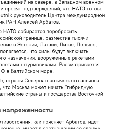
бъединений на севере, в Западном военном
у и просят подтверждений, что НАТО готово
Sputnik руководитель Центра международной
ик РАН Алексей Арбатов.
то НАТО собирается перебросить
ссийской границе, разместив тысячи
ение в Эстонии, Латвии, Литве, Польше,
олагается, что силы будут включать
го назначения, вооруженные ракетами
молетами-штурмовиками. Рассматривается
Ф в Балтийском море.
ph, страны Североатлантического альянса
, что Москва может начать "гибридную
балтийские страны и государства Восточной
е напряженности
тивостояния, как поясняет Арбатов, идет
, конечно, имеет в соотношении со своими