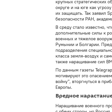
крупных стратегических о
округе и на юге как угроз
их защищать. Так заявил 
безопасности РАН, академ
В среду стало известно, ч
дополнительные силы к ро
военных и тяжелое вооруж
Румынии и Болгарии. Предп
подразделения специально
класса земля-воздух и са
также наращивание сил ВМ
По данным газеты Telegra
мотивируют это опасением
войну", вторгнуться в при
Европы.
Вредное нарастани
Наращивание военного про
с обеих сторон, но Россия