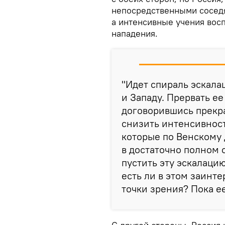
непосредственными соседя
а интенсивные учения вос
нападения.
"Идет спираль эскалац
и Западу. Прервать е
договорившись прекра
снизить интенсивност
которые по Венскому 
в достаточно полном
пустить эту эскалаци
есть ли в этом заинт
точки зрения? Пока ее