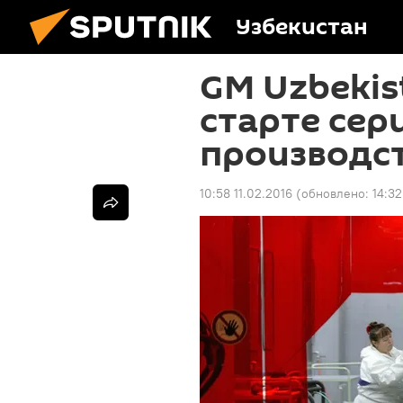
Узбекистан
GM Uzbekis
старте сер
производст
10:58 11.02.2016
(обновлено:
14:32