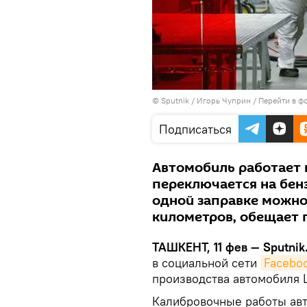
© Sputnik / Игорь Чуприн
/
Перейти в ф
Подписаться
Автомобиль работает 
переключается на бенз
одной заправке можно
километров, обещает 
ТАШКЕНТ, 11 фев — Sputnik
в социальной сети
Facebo
производства автомобиля L
Калибровочные работы ав