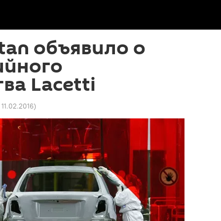
tan объявило о
ийного
ва Lacetti
 11.02.2016
)