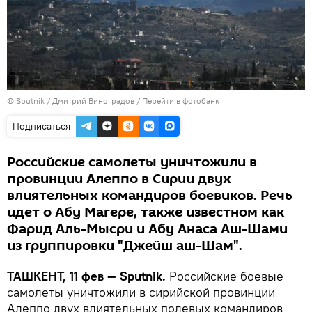
© Sputnik / Дмитрий Виноградов
/
Перейти в фотобанк
Подписаться
Российские самолеты уничтожили в
провинции Алеппо в Сирии двух
влиятельных командиров боевиков. Речь
идет о Абу Магере, также известном как
Фарид Аль-Мысри и Абу Анаса Аш-Шами
из группировки "Джейш аш-Шам".
ТАШКЕНТ, 11 фев — Sputnik.
Российские боевые
самолеты уничтожили в сирийской провинции
Алеппо двух влиятельных полевых командиров