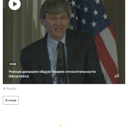
Воспроизвести
видео
0:58
Ученые доказали общую теорию относительности
Эйнштейна
©
Ruptly
В мире