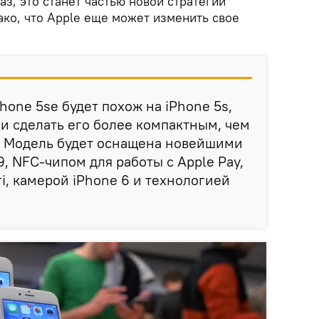
аз, это станет частью новой стратегии
ако, что Apple еще может изменить свое
one 5se будет похож на iPhone 5s,
и сделать его более компактным, чем
s. Модель будет оснащена новейшими
, NFC-чипом для работы с Apple Pay,
i, камерой iPhone 6 и технологией