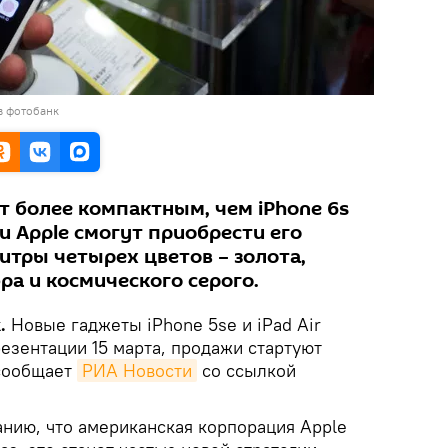
в фотобанк
т более компактным, чем iPhone 6s
ки Apple смогут приобрести его
итры четырех цветов – золота,
бра и космического серого.
k.
Новые гаджеты iPhone 5se и iPad Air
езентации 15 марта, продажи стартуют
 сообщает
РИА Новости
со ссылкой
анию, что американская корпорация Apple