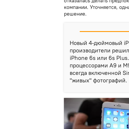
отказалась делать предпок
компании. Уточняется, одн
решение.
Новый 4-дюймовый iPh
производители решил
iPhone 6s или 6s Plu
процессорами A9 и M9
всегда включенной Sir
"живых" фотографий.