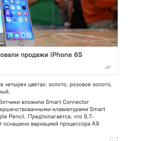
товали продажи iPhone 6S
в четырех цветах: золото, розовое золото,
рый.
аботчики вложили Smart Connector
вершенствованными клавиатурами Smart
le Pencil. Предполагается, что 9,7-
т оснащено вариацией процессора A9