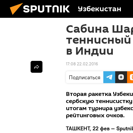
Узбекистан
Сабина Ша
теннисный 
в Индии
17:08 22.02.2016
Подписаться
Вторая ракетка Узбек
сербскую теннисистку 
итогам турнира узбек
рейтинговых очков.
ТАШКЕНТ, 22 фев — Sputni