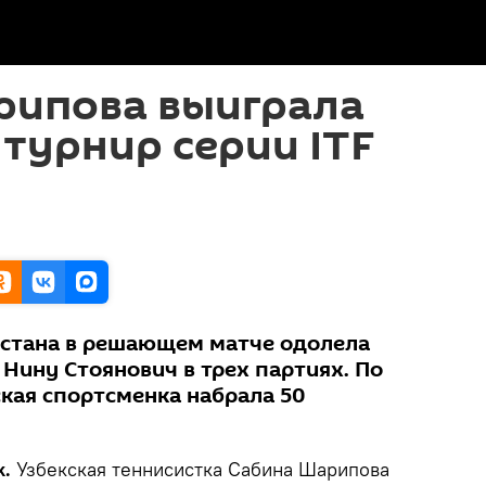
рипова выиграла
турнир серии ITF
истана в решающем матче одолела
Нину Стоянович в трех партиях. По
ская спортсменка набрала 50
k.
Узбекская теннисистка Сабина Шарипова