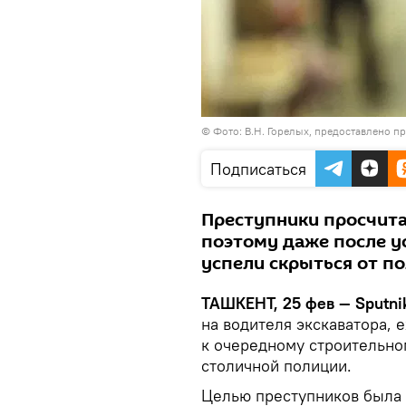
© Фото: В.Н. Горелых, предоставлено 
Подписаться
Преступники просчита
поэтому даже после у
успели скрыться от п
ТАШКЕНТ, 25 фев — Sputni
на водителя экскаватора,
к очередному строительно
столичной полиции.
Целью преступников была 