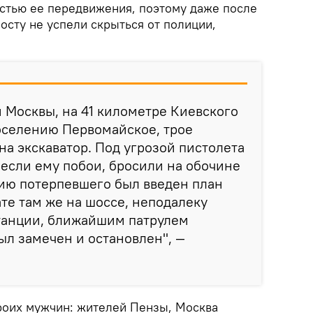
остью ее передвижения, поэтому даже после
осту не успели скрыться от полиции,
 Москвы, на 41 километре Киевского
поселению Первомайское, трое
на экскаватор. Под угрозой пистолета
несли ему побои, бросили на обочине
ию потерпевшего был введен план
ате там же на шоссе, неподалеку
станции, ближайшим патрулем
ыл замечен и остановлен", —
роих мужчин: жителей Пензы, Москва