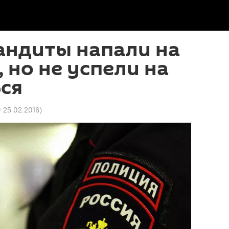
андиты напали на
, но не успели на
ся
0 25.02.2016
)