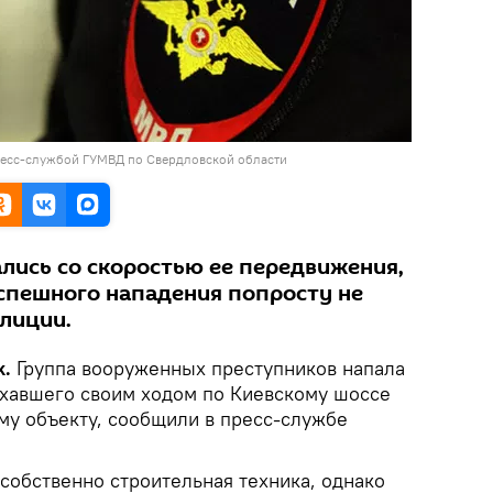
пресс-службой ГУМВД по Свердловской области
лись со скоростью ее передвижения,
спешного нападения попросту не
олиции.
k.
Группа вооруженных преступников напала
 ехавшего своим ходом по Киевскому шоссе
му объекту, сообщили в пресс-службе
собственно строительная техника, однако