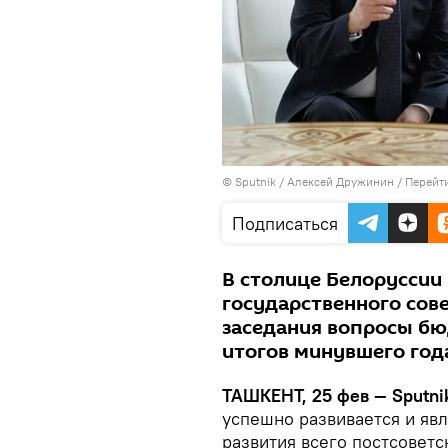
© Sputnik / Алексей Дружинин
/
Перейт
Подписаться
В столице Белоруссии
государственного сове
заседания вопросы бю
итогов минувшего год
ТАШКЕНТ, 25 фев — Sputni
успешно развивается и яв
развития всего постсоветс