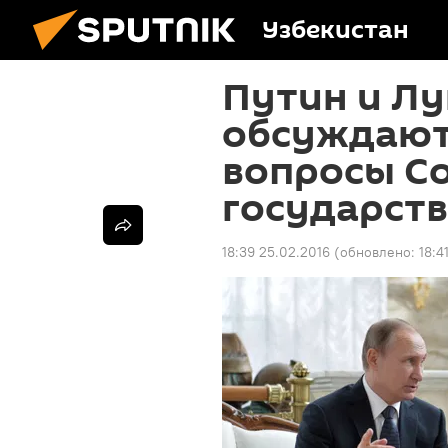
Узбекистан
Путин и Л
обсуждают
вопросы С
государст
18:39 25.02.2016
(обновлено:
18:4