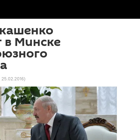
укашенко
 в Минске
оюзного
ва
1 25.02.2016
)