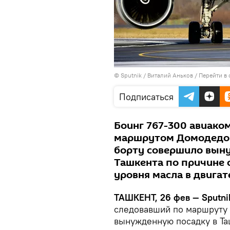
© Sputnik / Виталий Аньков
/
Перейти в
Подписаться
Боинг 767-300 авиако
маршрутом Домодедов
борту совершило вын
Ташкента по причине 
уровня масла в двигат
ТАШКЕНТ, 26 фев — Sputni
следовавший по маршруту
вынужденную посадку в Таш