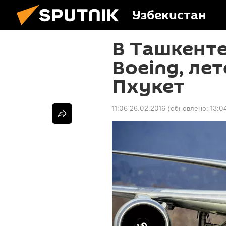
Узбекистан
В Ташкенте
Boeing, ле
Пхукет
11:06 26.02.2016
(обновлено:
13:0