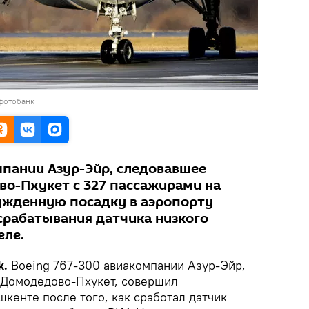
 фотобанк
мпании Азур-Эйр, следовавшее
о-Пхукет с 327 пассажирами на
ужденную посадку в аэропорту
срабатывания датчика низкого
еле.
k.
Boeing 767-300 авиакомпании Азур-Эйр,
 Домодедово-Пхукет, совершил
кенте после того, как сработал датчик